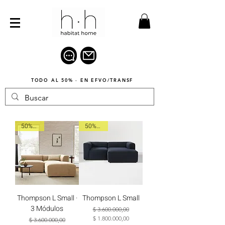
TODO AL 50% · EN EFVO/TRANSF
50% OFF
50% OFF
Thompson L Small ·
Thompson L Small
3 Módulos
Precio
Precio de oferta
$ 3.600.000,00
$ 1.800.000,00
Precio
Precio de oferta
$ 3.600.000,00