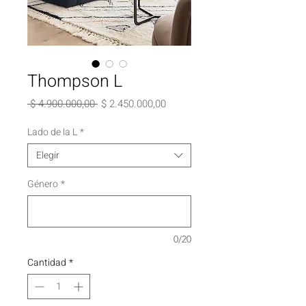
Thompson L
Precio
Precio
 $ 4.900.000,00 
$ 2.450.000,00
de
oferta
Lado de la L
*
Elegir
Género
*
0/20
Cantidad
*