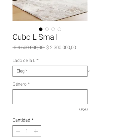
Cubo L Small
Precio
Precio
 $ 4.600.000,00 
$ 2.300.000,00
de
oferta
Lado de la L
*
Género
*
0/20
Cantidad
*