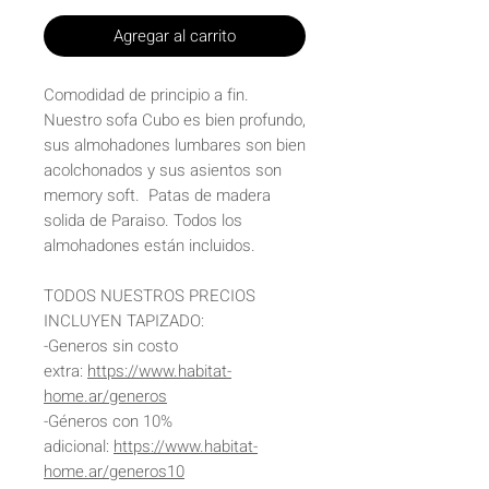
Agregar al carrito
Comodidad de principio a fin.
Nuestro sofa Cubo es bien profundo,
sus almohadones lumbares son bien
acolchonados y sus asientos son
memory soft. Patas de madera
solida de Paraiso. Todos los
almohadones están incluidos.
TODOS NUESTROS PRECIOS
INCLUYEN TAPIZADO:
-Generos sin costo
extra:
https://www.habitat-
home.ar/generos
-Géneros con 10%
adicional:
https://www.habitat-
home.ar/generos10