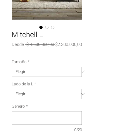
Mitchell L
Precio
Desde
 $ 4.600.000,00 
$2.300.000,00
Precio
de
oferta
Tamaño
*
Lado de la L
*
Género
*
0/20