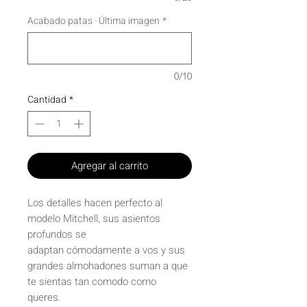
Acabado patas · Última imagen
*
0/10
Cantidad
*
Agregar al carrito
Los detalles hacen perfecto al
modelo Mitchell, sus asientos
profundos se
adaptan cómodamente a vos y sus
grandes almohadones suman a que
te sientas tan comodo como
queres.