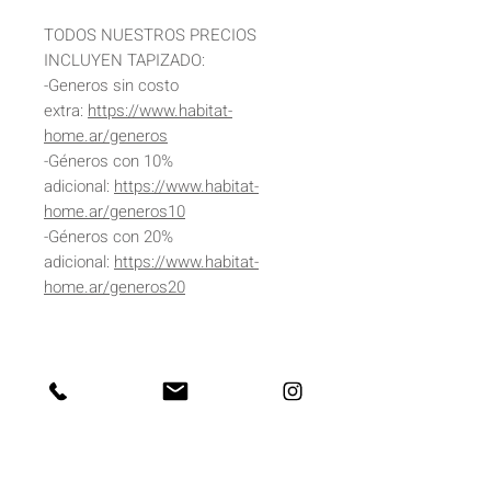
TODOS NUESTROS PRECIOS
INCLUYEN TAPIZADO:
-Generos sin costo
extra:
https://www.habitat-
home.ar/generos
-Géneros con 10%
adicional:
https://www.habitat-
home.ar/generos10
-Géneros con 20%
adicional:
https://www.habitat-
home.ar/generos20
DIMENSIONES
Altura 75cm
DETALLES
Profundidad 1mt
Altura del asiento aprox 43/44cm