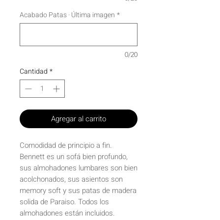
Acabado Patas · Última imagen
*
0/20
Cantidad
*
Agregar al carrito
Comodidad de principio a fin.
Bennett es un sofá bien profundo,
sus almohadones lumbares son bien
acolchonados, sus asientos son
memory soft y sus patas de madera
solida de Paraiso. Todos los
almohadones están incluidos.