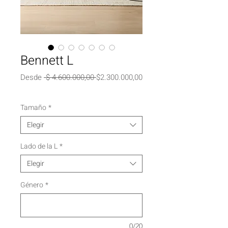
Bennett L
Precio
Desde
 $ 4.600.000,00 
$2.300.000,00
Precio
de
oferta
Tamaño
*
Elegir
Lado de la L
*
Elegir
Género
*
0/20