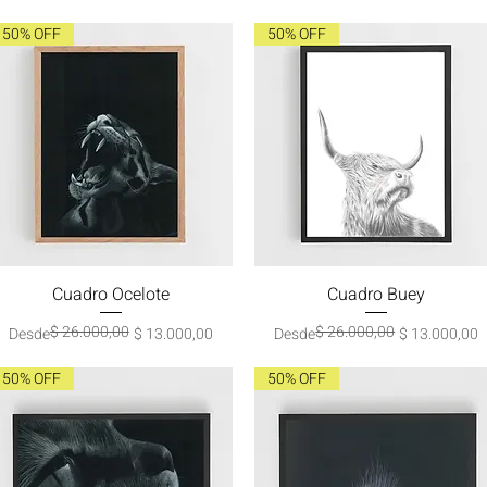
50% OFF
50% OFF
Cuadro Ocelote
Vista rápida
Cuadro Buey
Vista rápida
$ 26.000,00
$ 26.000,00
Precio
Precio de oferta
Precio
Precio de oferta
Desde
$ 13.000,00
Desde
$ 13.000,00
50% OFF
50% OFF