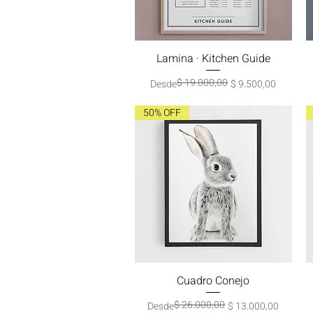
Lamina · Kitchen Guide
Vista rápida
$ 19.000,00
Precio
Precio de oferta
Desde
$ 9.500,00
50% OFF
Cuadro Conejo
Vista rápida
$ 26.000,00
Precio
Precio de oferta
Desde
$ 13.000,00