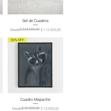
Set de Cuadros
Vista rápida
$ 224.000,00
Precio
Precio de oferta
0
Desde
$ 112.000,00
50% OFF
Cuadro Mapache
Vista rápida
$ 26.000,00
Precio
Precio de oferta
Desde
$ 13.000,00