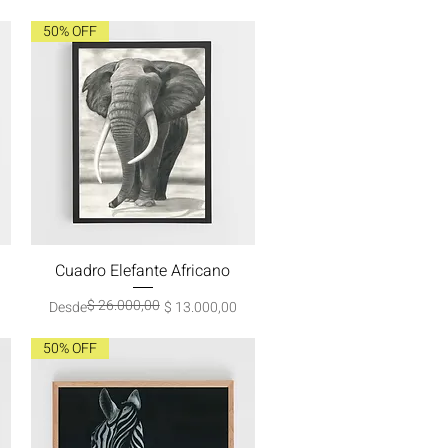
50% OFF
Cuadro Elefante Africano
Vista rápida
$ 26.000,00
Precio
Precio de oferta
Desde
$ 13.000,00
50% OFF