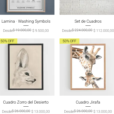
Lamina · Washing Symbols
Vista rápida
Set de Cuadros
Vista rápida
$ 19.000,00
$ 224.000,00
Precio
Precio de oferta
Precio
Precio de oferta
Desde
$ 9.500,00
Desde
$ 112.000,0
50% OFF
50% OFF
Cuadro Zorro del Desierto
Vista rápida
Cuadro Jirafa
Vista rápida
$ 26.000,00
$ 26.000,00
Precio
Precio de oferta
Precio
Precio de oferta
Desde
$ 13.000,00
Desde
$ 13.000,00