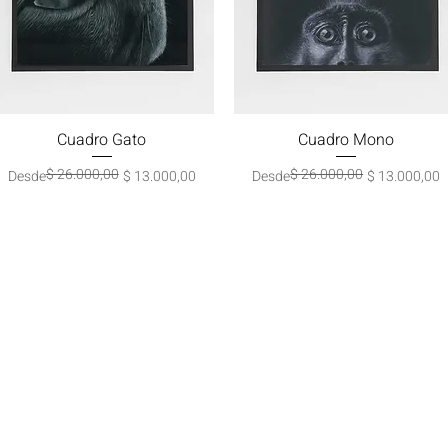
Cuadro Gato
Vista rápida
Cuadro Mono
Vista rápida
$ 26.000,00
$ 26.000,00
Precio
Precio de oferta
Precio
Precio de oferta
Desde
$ 13.000,00
Desde
$ 13.000,00