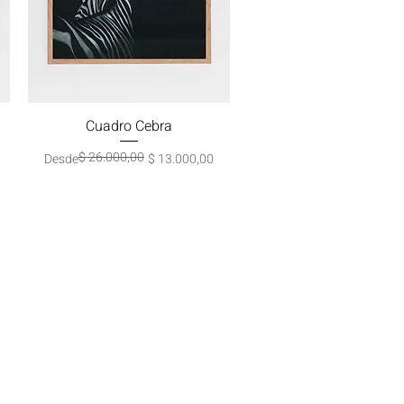
Cuadro Cebra
Vista rápida
$ 26.000,00
Precio
Precio de oferta
Desde
$ 13.000,00