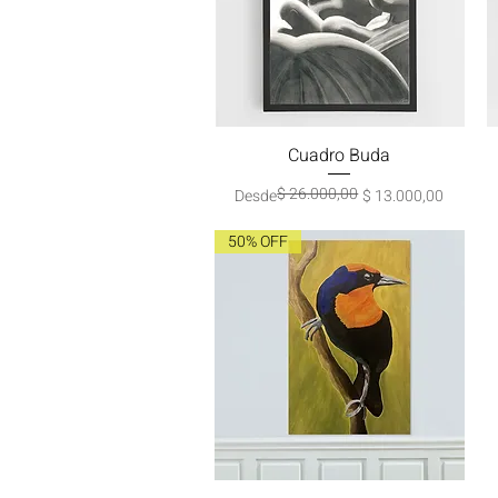
Cuadro Buda
Vista rápida
$ 26.000,00
Precio
Precio de oferta
Desde
$ 13.000,00
50% OFF