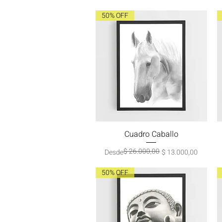
50% OFF
Cuadro Caballo
Vista rápida
$ 26.000,00
Precio
Precio de oferta
Desde
$ 13.000,00
50% OFF