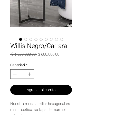
Willis Negro/Carrara
Precio
Precio
 $ 1.200.000,00 
$ 600.000,00
de
oferta
Cantidad
*
Agregar al carrito
Nuestra mesa auxiliar hexagonal es
multifacética: su tapa de mármol