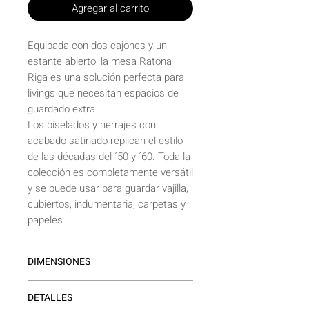
Agregar al carrito
Equipada con dos cajones y un
estante abierto, la mesa Ratona
Riga es una solución perfecta para
livings que necesitan espacios de
guardado extra.
Los biselados y herrajes con
acabado satinado replican el estilo
de las décadas del ´50 y ´60. Toda la
colección es completamente versátil
y se puede usar para guardar vajilla,
cubiertos, indumentaria, carpetas y
papeles
DIMENSIONES
1.10 x 50cm / 1.20 x 60cm
DETALLES
Altura 43cm