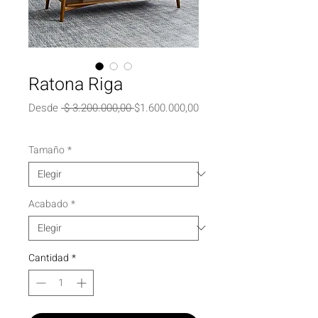
Ratona Riga
Precio
Desde
 $ 3.200.000,00 
$1.600.000,00
Precio
de
oferta
Tamaño
*
Acabado
*
Cantidad
*