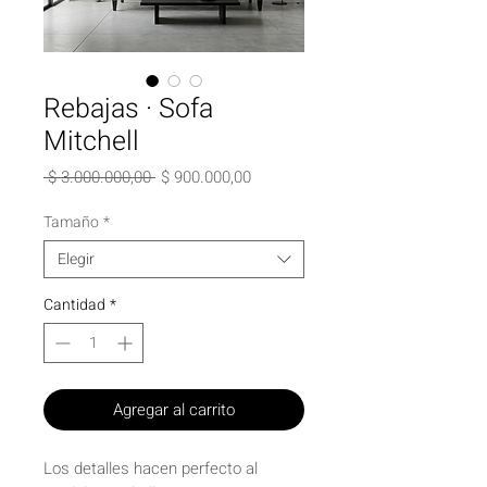
Rebajas · Sofa
Mitchell
Precio
Precio
 $ 3.000.000,00 
$ 900.000,00
de
oferta
Tamaño
*
Elegir
Cantidad
*
Agregar al carrito
Los detalles hacen perfecto al