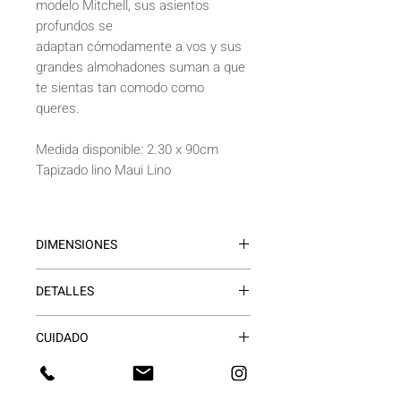
modelo Mitchell, sus asientos
profundos se
adaptan cómodamente a vos y sus
grandes almohadones suman a que
te sientas tan comodo como
queres.
Medida disponible: 2.30 x 90cm
Tapizado lino Maui Lino
DIMENSIONES
Alto 75cm
DETALLES
Profundidad Standard 90cm o Deep
95cm
·Estructura hecha a mano y tapicería
Apoyabrazos 10cm
CUIDADO
artesanal.
Profundidad del asiento 60/65cm
·Estructura de madera dura con
Se deben limpiar las
Altura del asiento 45cm
carpintería reforzada.
FORMAS DE PAGO
manchas inmediatamente con una
Patas 15cm
·Patas de paraiso macizas