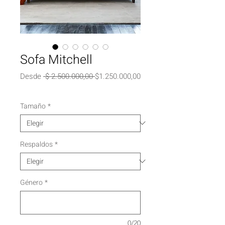
Sofa Mitchell
Precio
Desde
 $ 2.500.000,00 
$1.250.000,00
Precio
de
oferta
Tamaño
*
Respaldos
*
Género
*
0/20