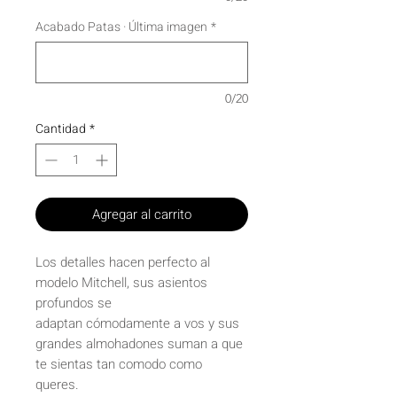
Acabado Patas · Última imagen
*
0/20
Cantidad
*
Agregar al carrito
Los detalles hacen perfecto al
modelo Mitchell, sus asientos
profundos se
adaptan cómodamente a vos y sus
grandes almohadones suman a que
te sientas tan comodo como
queres.