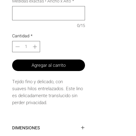
Medidas exactas • Ancho x Alto
*
0/15
Cantidad
*
Agregar al carrito
Tejido fino y delicado, con
suaves hilos entrelazados. Este lino
es delicadamente translucido sin
perder privacidad.
DIMENSIONES