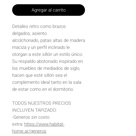
Agregar al carrito
Detalles retro como brazos
delgados, asiento
alcolchonado, patas altas de madera
maciza y un perfil inclinado le
otorgan a este sillón un estilo único.
Su respaldo abotonado inspirado en
los muebles de mediados de siglo,
hacen que esté sillón sea el
complemento ideal tanto en la sala
de estar como en el dormitorio.
TODOS NUESTROS PRECIOS
INCLUYEN TAPIZADO:
-Generos sin costo
extra:
https://www.habitat-
home.ar/generos