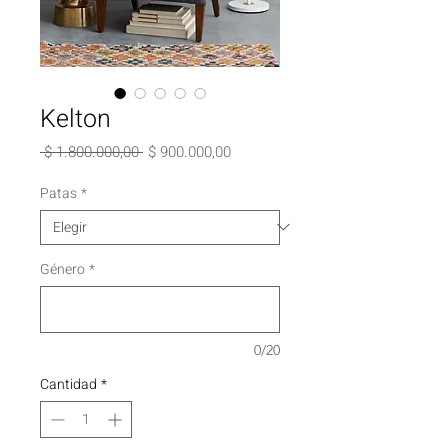
Kelton
Precio
Precio
 $ 1.800.000,00 
$ 900.000,00
de
oferta
Patas
*
Género
*
0/20
Cantidad
*