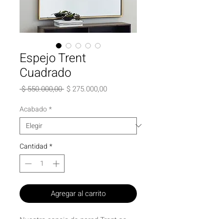
Espejo Trent
Cuadrado
Precio
Precio
 $ 550.000,00 
$ 275.000,00
de
oferta
Acabado
*
Cantidad
*
Agregar al carrito