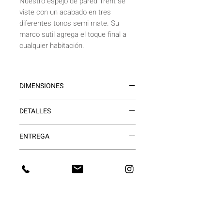
Nuestro espejo de pared Trent se
viste con un acabado en tres
diferentes tonos semi mate. Su
marco sutil agrega el toque final a
cualquier habitación.
DIMENSIONES
1mt x 1mt
DETALLES
Espesor del marco 4cm
·Estructura metálica en acabado oro o
ENTREGA
negro.
·Espejo de 4mm
15 a 20 días hábiles.
·Puede estar apoyado sobre un
FORMAS DE PAGO
mueble.
·
DESCUENTO DEL 50%
UNICAMENTE PARA PAGOS
EN EFECTIVO/TRANSFERENCIA.
·
12 CUOTAS
: SOLICITAR