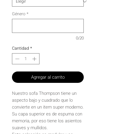
Género
*
0/20
Cantidad
*
Agregar al carrito
Nuestro sofa Thompson tiene un
aspecto bajo y cuadrado que lo
convierte en un item super moderno.
Su capa superior es de espuma con
memoria, por eso tiene los asientos
suaves y mullidos.