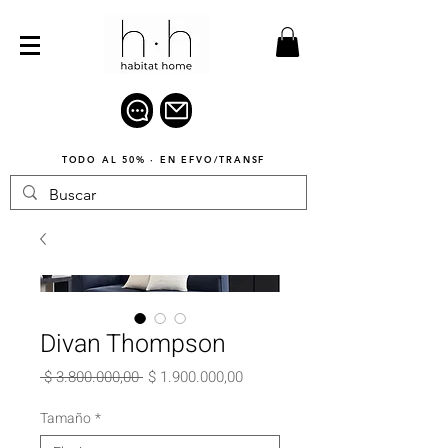
TODO AL 50% · EN EFVO/TRANSF
Divan Thompson
Precio
Precio
 $ 3.800.000,00 
$ 1.900.000,00
de
oferta
Tamaño
*