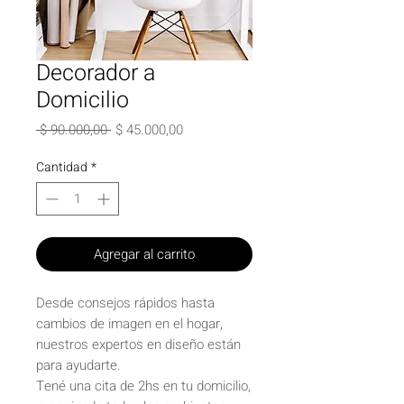
Decorador a
Domicilio
Precio
Precio
 $ 90.000,00 
$ 45.000,00
de
oferta
Cantidad
*
Agregar al carrito
Desde consejos rápidos hasta
cambios de imagen en el hogar,
nuestros expertos en diseño están
para ayudarte.
Tené una cita de 2hs en tu domicilio,