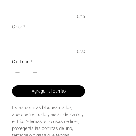
0/15
Color
*
0/20
Cantidad
*
Agregar al carrito
Estas cortinas bloquean la luz,
absorben el ruido y aíslan del calor y
el frío. Además, si lo usas de liner,
protegerás las cortinas de lino,
terciopelo o gasa que tengas