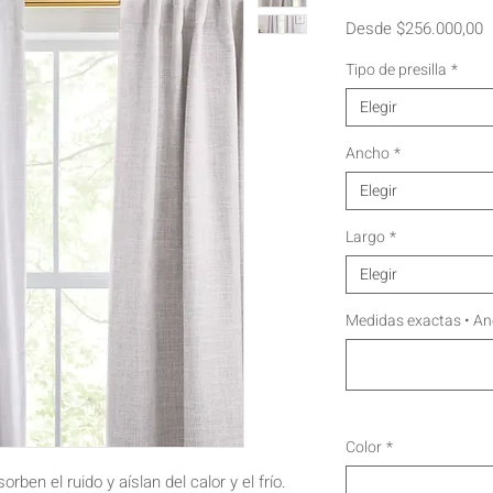
P
Desde
$256.000,00
d
o
Tipo de presilla
*
Elegir
Ancho
*
Elegir
Largo
*
Elegir
Medidas exactas • An
Color
*
rben el ruido y aíslan del calor y el frío.