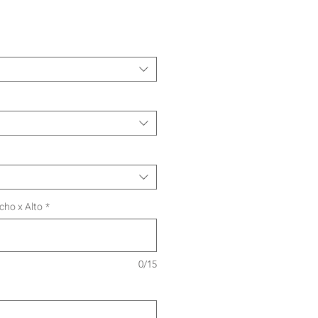
recio
e
ferta
cho x Alto
*
0/15