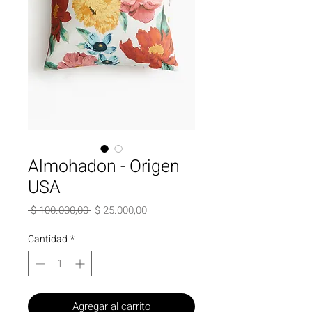
Almohadon - Origen
USA
Precio
Precio
 $ 100.000,00 
$ 25.000,00
de
oferta
Cantidad
*
Agregar al carrito