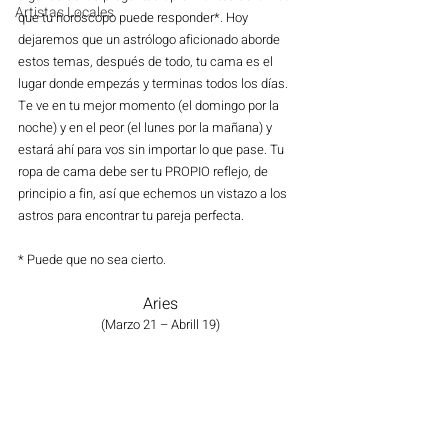
Artistas Locales
que tu horóscopo puede responder*. Hoy 
dejaremos que un astrólogo aficionado aborde 
estos temas, después de todo, tu cama es el 
lugar donde empezás y terminas todos los días. 
Te ve en tu mejor momento (el domingo por la 
noche) y en el peor (el lunes por la mañana) y 
estará ahí para vos sin importar lo que pase. Tu 
ropa de cama debe ser tu PROPIO reflejo, de 
principio a fin, así que echemos un vistazo a los 
astros para encontrar tu pareja perfecta.
* Puede que no sea cierto.
Aries
(Marzo 21 – Abrill 19)