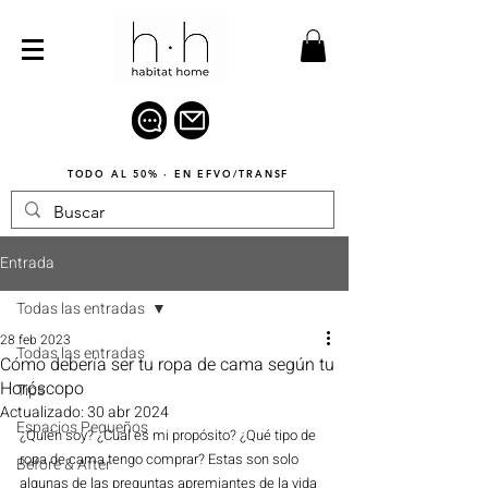
TODO AL 50% · EN EFVO/TRANSF
Entrada
Todas las entradas
28 feb 2023
Todas las entradas
Cómo debería ser tu ropa de cama según tu
Horóscopo
Tips
Actualizado:
30 abr 2024
Espacios Pequeños
¿Quién soy? ¿Cuál es mi propósito? ¿Qué tipo de 
ropa de cama tengo comprar? Estas son solo 
Before & After
algunas de las preguntas apremiantes de la vida 