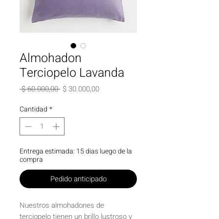
Almohadon
Terciopelo Lavanda
Precio
Precio
 $ 60.000,00 
$ 30.000,00
de
oferta
Cantidad
*
Entrega estimada: 15 dias luego de la
compra
Pedido anticipado
Nuestros almohadones de
terciopelo tienen un brillo lustroso y