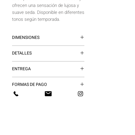
ofrecen una sensación de lujosa y
suave seda. Disponible en diferentes
tonos según temporada.
DIMENSIONES
50 x 50cm
DETALLES
Relleno: Vellón Siliconado
ENTREGA
Genero: Pana Aterciopelada.
Con cierre
Inmediata
Frente y reverso de la misma tela.
FORMAS DE PAGO
·
DESCUENTO DEL 50%
UNICAMENTE PARA PAGOS
EN EFECTIVO/TRANSFERENCIA.
·
12 CUOTAS
: SOLICITAR
PRESUPUESTO Y LINK DE PAGO A
PREG. FRECUENTES
NUESTRO WHATSAPP O MAIL.
NOSOTROS