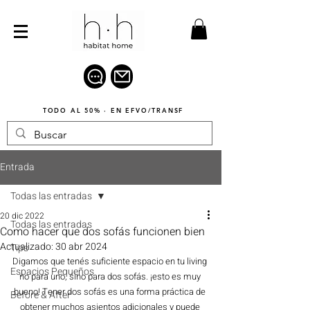
TODO AL 50% · EN EFVO/TRANSF
Entrada
Todas las entradas
20 dic 2022
Todas las entradas
Como hacer que dos sofás funcionen bien
Actualizado:
30 abr 2024
Tips
Digamos que tenés suficiente espacio en tu living 
Espacios Pequeños
no para uno, sino para dos sofás. ¡esto es muy 
bueno! Tener dos sofás es una forma práctica de 
Before & After
obtener muchos asientos adicionales y puede 